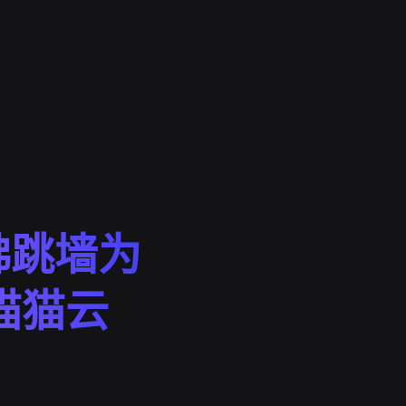
佛跳墙为
猫猫云