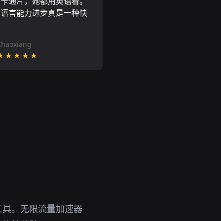
尼卡通片，她都用英语看。
的语言能力进步真是一种快
Chaoxiang
★★★★★
备工具。无限流量加速器